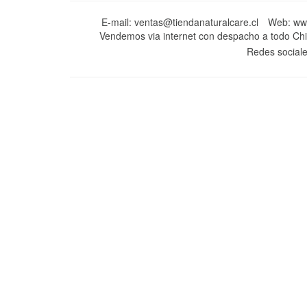
E-mail: ventas@tiendanaturalcare.cl
Web: www
Vendemos via internet con despacho a todo Chil
Redes social